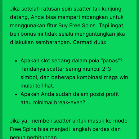
Jika setelah ratusan spin scatter tak kunjung
datang, Anda bisa mempertimbangkan untuk
menggunakan fitur Buy Free Spins. Tapi ingat,
beli bonus ini tidak selalu menguntungkan jika
dilakukan sembarangan. Cermati dulu:
Apakah slot sedang dalam pola “panas”?
Tandanya scatter sering muncul 2-3
simbol, dan beberapa kombinasi mega win
mulai terlihat.
Apakah Anda sudah dalam posisi profit
atau minimal break-even?
Jika ya, membeli scatter untuk masuk ke mode
Free Spins bisa menjadi langkah cerdas dan
penuh perhitungan.