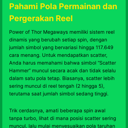
Pahami Pola Permainan dan
Pergerakan Reel
Power of Thor Megaways memiliki sistem reel
dinamis yang berubah setiap spin, dengan
jumlah simbol yang bervariasi hingga 117.649
cara menang. Untuk mendapatkan scatter,
Anda harus memahami bahwa simbol “Scatter
Hammer” muncul secara acak dan tidak selalu
dalam satu pola tetap. Biasanya, scatter lebih
sering muncul di reel tengah (2 hingga 5),
terutama saat jumlah simbol sedang tinggi.
Trik cerdasnya, amati beberapa spin awal
tanpa turbo, lihat di mana posisi scatter sering
muncul, lalu mulai menyesuaikan pola taruhan