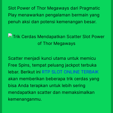
h
a
e
e
k
i
h
a
c
s
l
y
n
a
Slot Power of Thor Megaways dari Pragmatic
t
e
s
e
p
e
r
Play menawarkan pengalaman bermain yang
s
b
e
g
e
e
penuh aksi dan potensi kemenangan besar.
A
o
n
r
p
o
g
a
p
k
e
m
r
Scatter menjadi kunci utama untuk memicu
Free Spins, tempat peluang jackpot terbuka
lebar. Berikut ini
RTP SLOT ONLINE TERBAIK
akan memberikan beberapa trik cerdas yang
bisa Anda terapkan untuk lebih sering
mendapatkan scatter dan memaksimalkan
kemenanganmu.