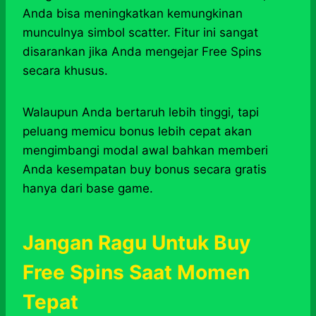
Anda bisa meningkatkan kemungkinan
munculnya simbol scatter. Fitur ini sangat
disarankan jika Anda mengejar Free Spins
secara khusus.
Walaupun Anda bertaruh lebih tinggi, tapi
peluang memicu bonus lebih cepat akan
mengimbangi modal awal bahkan memberi
Anda kesempatan buy bonus secara gratis
hanya dari base game.
Jangan Ragu Untuk Buy
Free Spins Saat Momen
Tepat