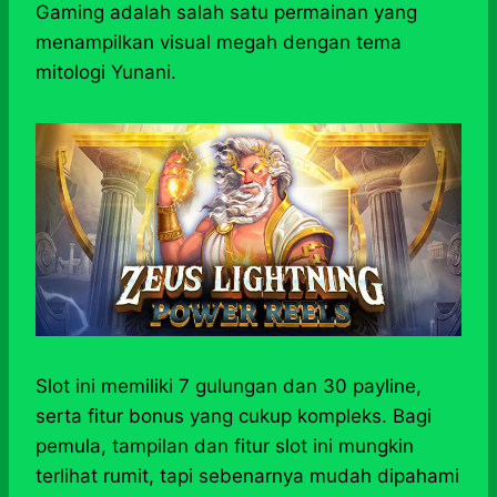
t
e
s
e
p
e
r
Gaming adalah salah satu permainan yang
s
b
e
g
e
e
menampilkan visual megah dengan tema
A
o
n
r
mitologi Yunani.
p
o
g
a
p
k
e
m
r
Slot ini memiliki 7 gulungan dan 30 payline,
serta fitur bonus yang cukup kompleks. Bagi
pemula, tampilan dan fitur slot ini mungkin
terlihat rumit, tapi sebenarnya mudah dipahami