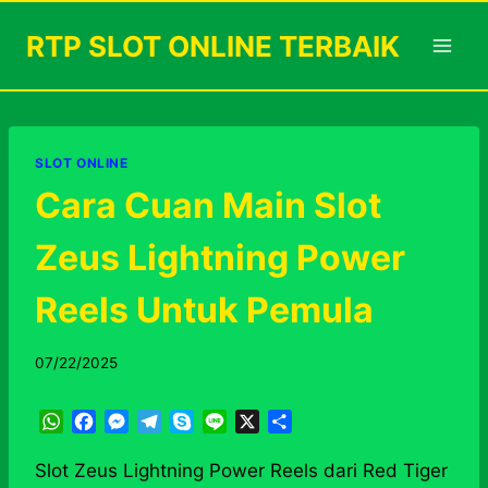
Skip
RTP SLOT ONLINE TERBAIK
to
content
SLOT ONLINE
Cara Cuan Main Slot
Zeus Lightning Power
Reels Untuk Pemula
07/22/2025
W
F
M
T
S
L
X
S
h
a
e
e
k
i
h
a
c
s
l
y
n
a
Slot Zeus Lightning Power Reels dari Red Tiger