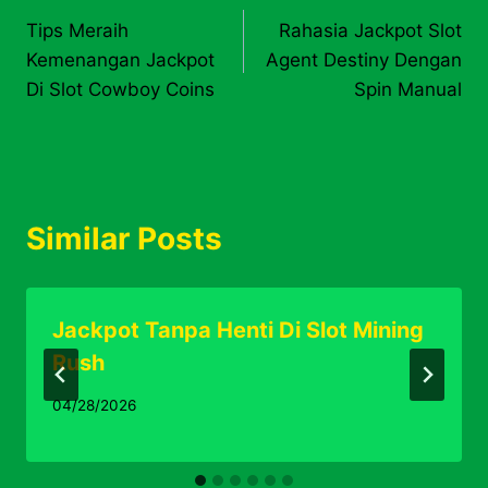
Tips Meraih
Rahasia Jackpot Slot
navigation
Kemenangan Jackpot
Agent Destiny Dengan
Di Slot Cowboy Coins
Spin Manual
Similar Posts
Jackpot Tanpa Henti Di Slot Mining
Rush
04/28/2026