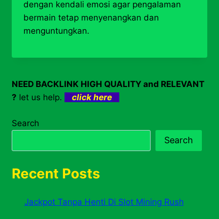
dengan kendali emosi agar pengalaman
bermain tetap menyenangkan dan
menguntungkan.
NEED BACKLINK HIGH QUALITY and RELEVANT
?
let us help.
click here
Search
Search
Recent Posts
Jackpot Tanpa Henti Di Slot Mining Rush