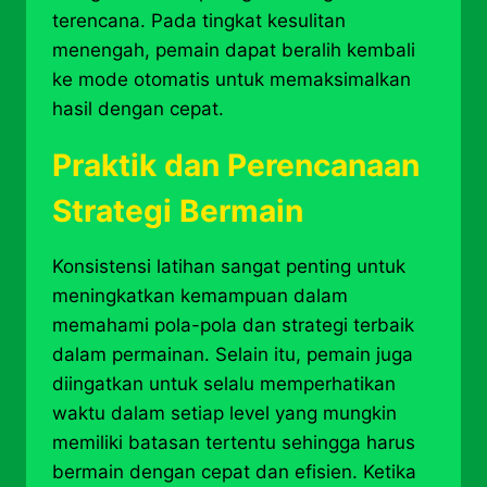
terencana. Pada tingkat kesulitan
menengah, pemain dapat beralih kembali
ke mode otomatis untuk memaksimalkan
hasil dengan cepat.
Praktik dan Perencanaan
Strategi Bermain
Konsistensi latihan sangat penting untuk
meningkatkan kemampuan dalam
memahami pola-pola dan strategi terbaik
dalam permainan. Selain itu, pemain juga
diingatkan untuk selalu memperhatikan
waktu dalam setiap level yang mungkin
memiliki batasan tertentu sehingga harus
bermain dengan cepat dan efisien. Ketika