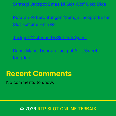
Strategi Jackpot Emas Di Slot Wolf Gold Dice
Putaran Keberuntungan Menuju Jackpot Besar
Slot Fortune Hit’n Roll
Jackpot Misterius Di Slot Yeti Quest
Dunia Manis Dengan Jackpot Slot Sweet
Kingdom
Recent Comments
No comments to show.
© 2026
RTP SLOT ONLINE TERBAIK