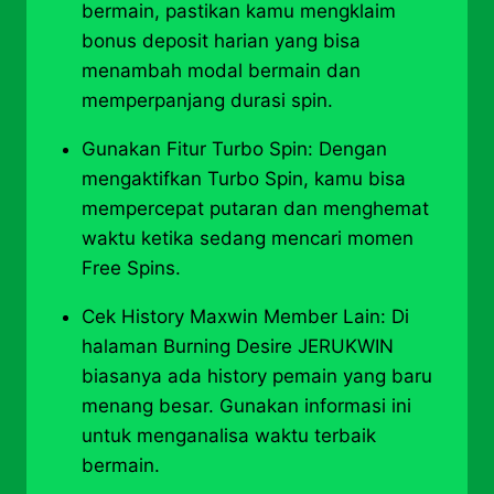
bermain, pastikan kamu mengklaim
bonus deposit harian yang bisa
menambah modal bermain dan
memperpanjang durasi spin.
Gunakan Fitur Turbo Spin: Dengan
mengaktifkan Turbo Spin, kamu bisa
mempercepat putaran dan menghemat
waktu ketika sedang mencari momen
Free Spins.
Cek History Maxwin Member Lain: Di
halaman Burning Desire JERUKWIN
biasanya ada history pemain yang baru
menang besar. Gunakan informasi ini
untuk menganalisa waktu terbaik
bermain.