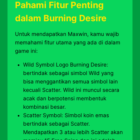
Pahami Fitur Penting
dalam Burning Desire
Untuk mendapatkan Maxwin, kamu wajib
memahami fitur utama yang ada di dalam
game ini:
Wild Symbol Logo Burning Desire:
bertindak sebagai simbol Wild yang
bisa menggantikan semua simbol lain
kecuali Scatter. Wild ini muncul secara
acak dan berpotensi membentuk
kombinasi besar.
Scatter Symbol: Simbol koin emas
bertindak sebagai Scatter.
Mendapatkan 3 atau lebih Scatter akan