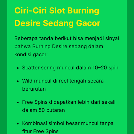
Ciri-Ciri Slot Burning
Desire Sedang Gacor
Beberapa tanda berikut bisa menjadi sinyal
bahwa Burning Desire sedang dalam
kondisi gacor:
Scatter sering muncul dalam 10–20 spin
Wild muncul di reel tengah secara
berurutan
Free Spins didapatkan lebih dari sekali
dalam 50 putaran
Kombinasi simbol besar muncul tanpa
fitur Free Spins