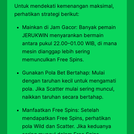
Untuk mendekati kemenangan maksimal,
perhatikan strategi berikut:
Mainkan di Jam Gacor: Banyak pemain
JERUKWIN menyarankan bermain
antara pukul 22.00–01.00 WIB, di mana
mesin dianggap lebih sering
memunculkan Free Spins.
Gunakan Pola Bet Bertahap: Mulai
dengan taruhan kecil untuk mengamati
pola. Jika Scatter mulai sering muncul,
naikkan taruhan secara bertahap.
Manfaatkan Free Spins: Setelah
mendapatkan Free Spins, perhatikan
pola Wild dan Scatter. Jika keduanya