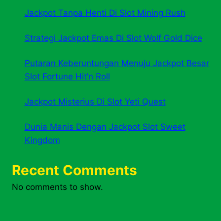
Jackpot Tanpa Henti Di Slot Mining Rush
Strategi Jackpot Emas Di Slot Wolf Gold Dice
Putaran Keberuntungan Menuju Jackpot Besar
Slot Fortune Hit’n Roll
Jackpot Misterius Di Slot Yeti Quest
Dunia Manis Dengan Jackpot Slot Sweet
Kingdom
Recent Comments
No comments to show.