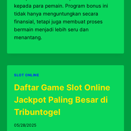
kepada para pemain. Program bonus ini
tidak hanya menguntungkan secara
finansial, tetapi juga membuat proses
bermain menjadi lebih seru dan
menantang.
SLOT ONLINE
Daftar Game Slot Online
Jackpot Paling Besar di
Tribuntogel
05/28/2025