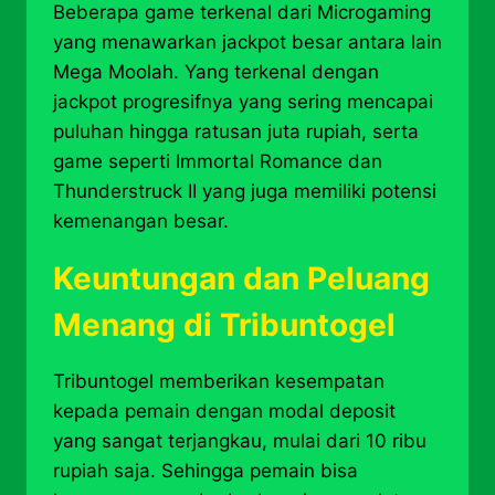
Beberapa game terkenal dari Microgaming
yang menawarkan jackpot besar antara lain
Mega Moolah. Yang terkenal dengan
jackpot progresifnya yang sering mencapai
puluhan hingga ratusan juta rupiah, serta
game seperti Immortal Romance dan
Thunderstruck II yang juga memiliki potensi
kemenangan besar.
Keuntungan dan Peluang
Menang di Tribuntogel
Tribuntogel memberikan kesempatan
kepada pemain dengan modal deposit
yang sangat terjangkau, mulai dari 10 ribu
rupiah saja. Sehingga pemain bisa