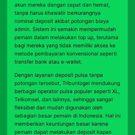
akun mereka dengan cepat dan hemat,
tanpa harus khawatir berkurangnya
nominal deposit akibat potongan biaya
admin. Sistem ini semakin mempermudah
pemain dalam melakukan top up, terutama
bagi mereka yang tidak memiliki akses ke
metode pembayaran konvensional seperti
transfer bank atau e-wallet.
Dengan layanan deposit pulsa tanpa
potongan tersebut, Tribuntogel mendukung
berbagai operator pulsa populer seperti XL,
Telkomsel, dan lainnya, sehingga sangat
fleksibel dan mudah digunakan oleh
sebagian besar pemain di Indonesia. Hal ini
memberikan keuntungan besar karena
pemain dapat melakukan deposit kapan