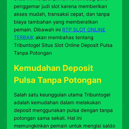
penggemar judi slot karena memberikan
akses mudah, transaksi cepat, dan tanpa
biaya tambahan yang memberatkan
pemain. Dibawah ini
RTP SLOT ONLINE
TERBAIK
akan membahas tentang
Tribuntogel Situs Slot Online Deposit Pulsa
Tanpa Potongan
Kemudahan Deposit
Pulsa Tanpa Potongan
Salah satu keunggulan utama Tribuntogel
adalah kemudahan dalam melakukan
deposit menggunakan pulsa dengan tanpa
potongan sama sekali. Hal ini
memungkinkan pemain untuk mengisi saldo