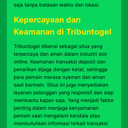
saja tanpa batasan waktu dan lokasi.
Kepercayaan dan
Keamanan di Tribuntogel
Tribuntogel dikenal sebagai situs yang
terpercaya dan aman dalam industri slot
online. Keamanan transaksi deposit dan
penarikan dijaga dengan ketat, sehingga
para pemain merasa nyaman dan aman
saat bermain. Situs ini juga menyediakan
layanan pelanggan yang responsif dan siap
membantu kapan saja. Yang menjadi faktor
penting dalam menjaga kenyamanan
pemain saat mengalami kendala atau
membutuhkan informasi terkait transaksi