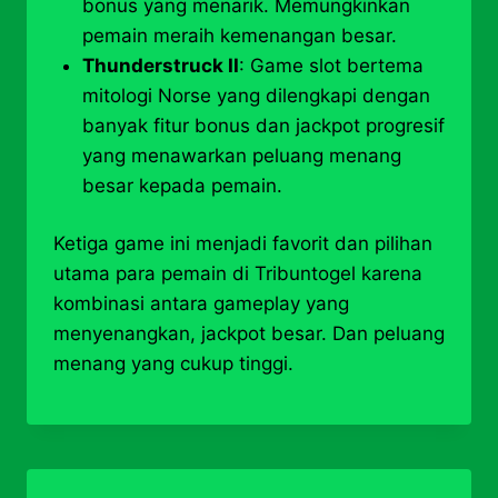
bonus yang menarik. Memungkinkan
pemain meraih kemenangan besar.
Thunderstruck II
: Game slot bertema
mitologi Norse yang dilengkapi dengan
banyak fitur bonus dan jackpot progresif
yang menawarkan peluang menang
besar kepada pemain.
Ketiga game ini menjadi favorit dan pilihan
utama para pemain di Tribuntogel karena
kombinasi antara gameplay yang
menyenangkan, jackpot besar. Dan peluang
menang yang cukup tinggi.