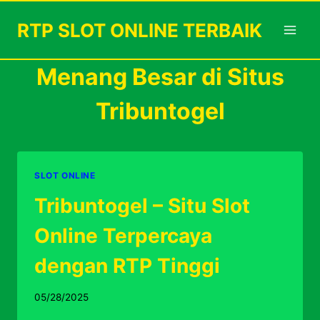
Skip
RTP SLOT ONLINE TERBAIK
to
content
Menang Besar di Situs
Tribuntogel
SLOT ONLINE
Tribuntogel – Situ Slot
Online Terpercaya
dengan RTP Tinggi
05/28/2025