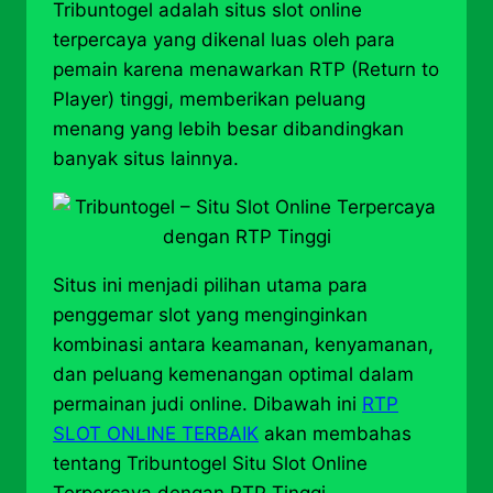
Tribuntogel adalah situs slot online
terpercaya yang dikenal luas oleh para
pemain karena menawarkan RTP (Return to
Player) tinggi, memberikan peluang
menang yang lebih besar dibandingkan
banyak situs lainnya.
Situs ini menjadi pilihan utama para
penggemar slot yang menginginkan
kombinasi antara keamanan, kenyamanan,
dan peluang kemenangan optimal dalam
permainan judi online. Dibawah ini
RTP
SLOT ONLINE TERBAIK
akan membahas
tentang Tribuntogel Situ Slot Online