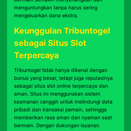
menguntungkan tanpa harus sering
mengeluarkan dana ekstra.
Keunggulan Tribuntogel
sebagai Situs Slot
Terpercaya
Tribuntogel tidak hanya dikenal dengan
bonus yang besar, tetapi juga reputasinya
sebagai situs slot online terpercaya dan
aman. Situs ini menggunakan sistem
keamanan canggih untuk melindungi data
pribadi dan transaksi pemain, sehingga
memberikan rasa aman dan nyaman saat
bermain. Dengan dukungan layanan