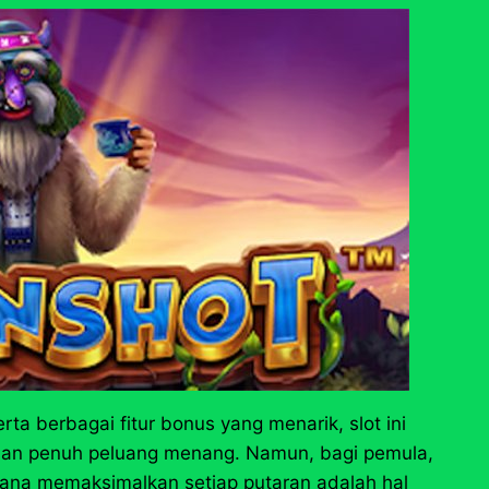
erta berbagai fitur bonus yang menarik, slot ini
dan penuh peluang menang. Namun, bagi pemula,
ana memaksimalkan setiap putaran adalah hal