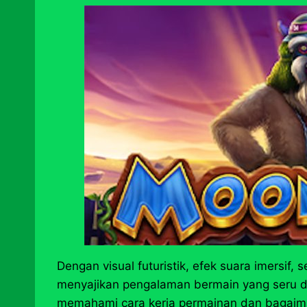
Dengan visual futuristik, efek suara imersif, s
menyajikan pengalaman bermain yang seru 
memahami cara kerja permainan dan bagaim