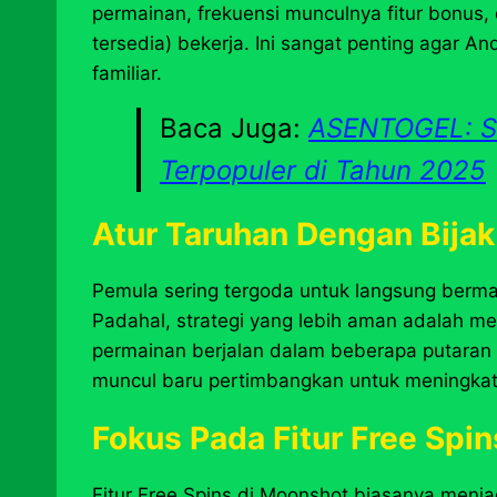
permainan, frekuensi munculnya fitur bonus,
tersedia) bekerja. Ini sangat penting agar 
familiar.
Baca Juga:
ASENTOGEL: Sit
Terpopuler di Tahun 2025
Atur Taruhan Dengan Bijak
Pemula sering tergoda untuk langsung berma
Padahal, strategi yang lebih aman adalah me
permainan berjalan dalam beberapa putaran a
muncul baru pertimbangkan untuk meningkat
Fokus Pada Fitur Free Spin
Fitur Free Spins di Moonshot biasanya menj