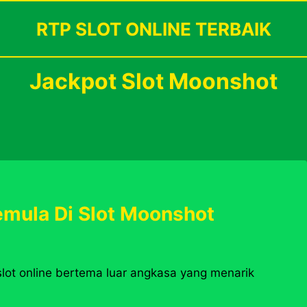
RTP SLOT ONLINE TERBAIK
Jackpot Slot Moonshot
mula Di Slot Moonshot
lot online bertema luar angkasa yang menarik