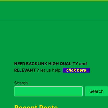
NEED BACKLINK HIGH QUALITY and
RELEVANT ?
let us help.
click here
Search
Search
Recent Posts