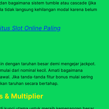
 dan bagaimana sistem tumble atau cascade (jika
Anda tidak langsung kehilangan modal karena belum
us Slot Online Paling
in dengan taruhan besar demi mengejar jackpot.
mulai dari nominal kecil. Amati bagaimana
wal. Jika tanda-tanda fitur bonus mulai sering
kan taruhan secara bertahap.
s & Multiplier
adi kunci utama untuk meraih kemenangan besar.