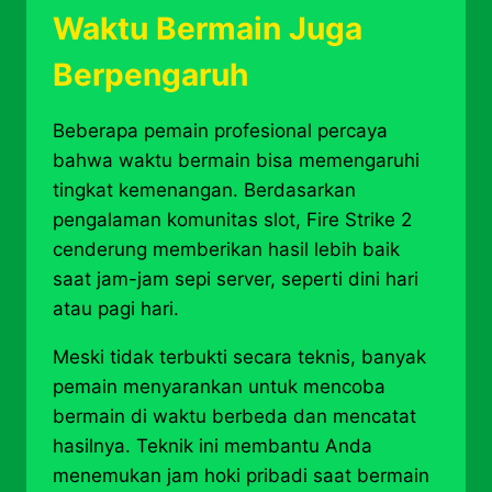
Waktu Bermain Juga
Berpengaruh
Beberapa pemain profesional percaya
bahwa waktu bermain bisa memengaruhi
tingkat kemenangan. Berdasarkan
pengalaman komunitas slot, Fire Strike 2
cenderung memberikan hasil lebih baik
saat jam-jam sepi server, seperti dini hari
atau pagi hari.
Meski tidak terbukti secara teknis, banyak
pemain menyarankan untuk mencoba
bermain di waktu berbeda dan mencatat
hasilnya. Teknik ini membantu Anda
menemukan jam hoki pribadi saat bermain