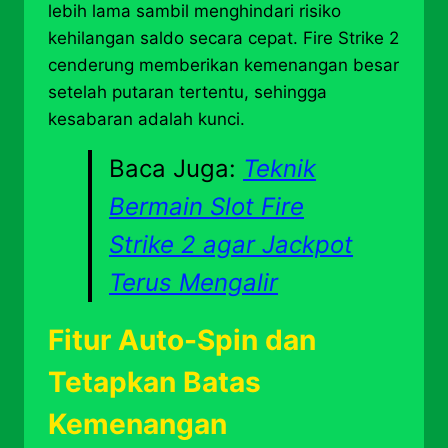
lebih lama sambil menghindari risiko
kehilangan saldo secara cepat. Fire Strike 2
cenderung memberikan kemenangan besar
setelah putaran tertentu, sehingga
kesabaran adalah kunci.
Baca Juga:
Teknik
Bermain Slot Fire
Strike 2 agar Jackpot
Terus Mengalir
Fitur Auto-Spin dan
Tetapkan Batas
Kemenangan