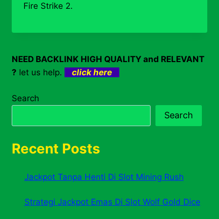
Fire Strike 2.
NEED BACKLINK HIGH QUALITY and RELEVANT
?
let us help.
click here
Search
Search
Recent Posts
Jackpot Tanpa Henti Di Slot Mining Rush
Strategi Jackpot Emas Di Slot Wolf Gold Dice