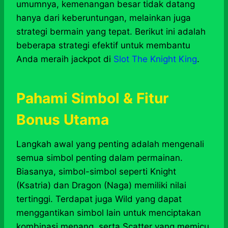
umumnya, kemenangan besar tidak datang
hanya dari keberuntungan, melainkan juga
strategi bermain yang tepat. Berikut ini adalah
beberapa strategi efektif untuk membantu
Anda meraih jackpot di
Slot The Knight King
.
Pahami Simbol & Fitur
Bonus Utama
Langkah awal yang penting adalah mengenali
semua simbol penting dalam permainan.
Biasanya, simbol-simbol seperti Knight
(Ksatria) dan Dragon (Naga) memiliki nilai
tertinggi. Terdapat juga Wild yang dapat
menggantikan simbol lain untuk menciptakan
kombinasi menang, serta Scatter yang memicu