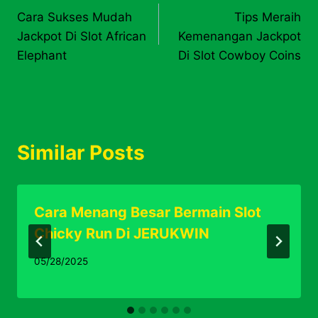
Cara Sukses Mudah
Tips Meraih
navigation
Jackpot Di Slot African
Kemenangan Jackpot
Elephant
Di Slot Cowboy Coins
Similar Posts
Cara Menang Besar Bermain Slot
Chicky Run Di JERUKWIN
05/28/2025