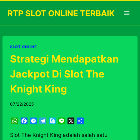
Skip
RTP SLOT ONLINE TERBAIK
to
content
SLOT ONLINE
Strategi Mendapatkan
Jackpot Di Slot The
Knight King
07/22/2025
W
F
M
T
S
L
X
S
h
a
e
e
k
i
h
a
c
s
l
y
n
a
Slot The Knight King adalah salah satu