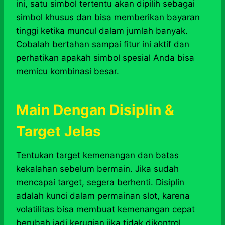
ini, satu simbol tertentu akan dipilih sebagai
simbol khusus dan bisa memberikan bayaran
tinggi ketika muncul dalam jumlah banyak.
Cobalah bertahan sampai fitur ini aktif dan
perhatikan apakah simbol spesial Anda bisa
memicu kombinasi besar.
Main Dengan Disiplin &
Target Jelas
Tentukan target kemenangan dan batas
kekalahan sebelum bermain. Jika sudah
mencapai target, segera berhenti. Disiplin
adalah kunci dalam permainan slot, karena
volatilitas bisa membuat kemenangan cepat
berubah jadi kerugian jika tidak dikontrol.