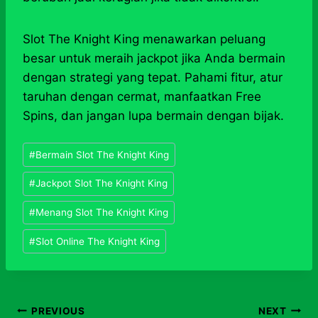
Slot The Knight King menawarkan peluang
besar untuk meraih jackpot jika Anda bermain
dengan strategi yang tepat. Pahami fitur, atur
taruhan dengan cermat, manfaatkan Free
Spins, dan jangan lupa bermain dengan bijak.
Post
#
Bermain Slot The Knight King
Tags:
#
Jackpot Slot The Knight King
#
Menang Slot The Knight King
#
Slot Online The Knight King
Post
PREVIOUS
NEXT