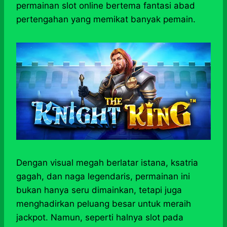
t
e
s
e
p
e
r
permainan slot online bertema fantasi abad
s
b
e
g
e
e
pertengahan yang memikat banyak pemain.
A
o
n
r
p
o
g
a
p
k
e
m
r
Dengan visual megah berlatar istana, ksatria
gagah, dan naga legendaris, permainan ini
bukan hanya seru dimainkan, tetapi juga
menghadirkan peluang besar untuk meraih
jackpot. Namun, seperti halnya slot pada